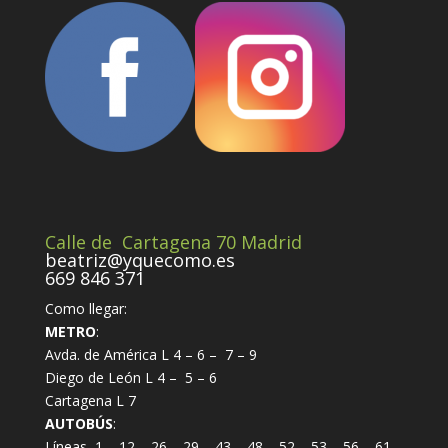
Calle de Cartagena 70 Madrid
beatriz@yquecomo.es
669 846 371
Como llegar:
METRO
:
Avda. de América L 4 – 6 – 7 – 9
Diego de León L 4 – 5 – 6
Cartagena L 7
AUTOBÚS
:
Líneas 1 – 12 – 26 – 29 – 43 – 48 – 52 – 53 – 56 – 61 –